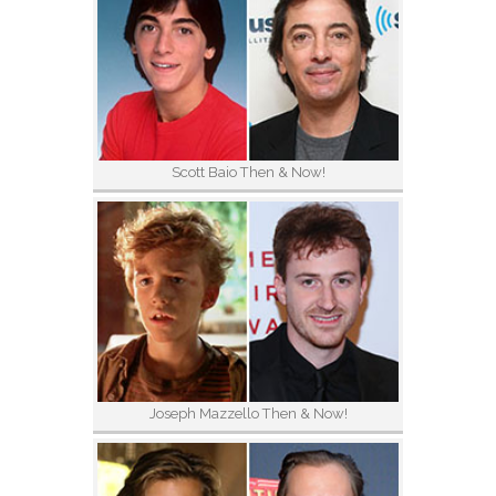
Scott Baio Then & Now!
Joseph Mazzello Then & Now!