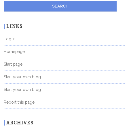
LINKS
Log in
Homepage
Start page
Start your own blog
Start your own blog
Report this page
ARCHIVES